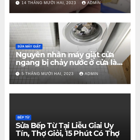
14 THÁNG MƯỜI HAI, 2023
ADMIN
SỬA MÁY GIẶT
Nguyên nhân máy giặt cửa
ngang bị chảy nước ở cửa là
gì?
5 THÁNG MƯỜI HAI, 2023
ADMIN
BẾP TỪ
Sửa Bếp Từ Tại Liễu Giai Uy
Tín, Thợ Giỏi, 15 Phút Có Thợ