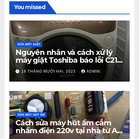
You missed
SỬA MÁY GIẶT
Nguyên nhân và cách xử lý
máy giặt Toshiba báo lỗi C21
từ A – Z
16 THÁNG MƯỜI HAI, 2023
ADMIN
SỬA MÁY HÚT ẨM
Cách sửa máy hút ẩm cắm
nhầm điện 220v tại nhà từ A –
Z