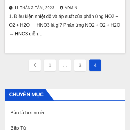
11 THÁNG TÁM, 2023
ADMIN
1. Điều kiện nhiệt độ và áp suất của phản ứng NO2 +
O2 + H2O → HNO3 là gì? Phản ứng NO2 + O2 + H2O
→ HNO3 diễn…
Điều
1
…
3
4
hướng
bài
CHUYÊN MỤC
viết
Bàn là hơi nước
Bếp Từ