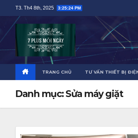
Skip
T3. Th4 8th, 2025
3:25:25 PM
to
content
TRANG CHỦ
TƯ VẤN THIẾT BỊ ĐIÊ
Danh mục:
Sửa máy giặt