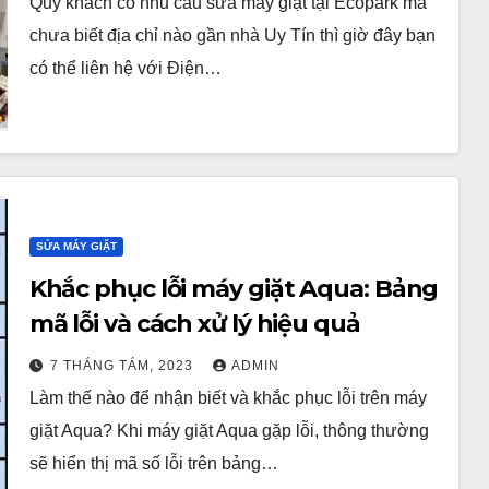
Quý khách có nhu cầu sửa máy giặt tại Ecopark mà
chưa biết địa chỉ nào gần nhà Uy Tín thì giờ đây bạn
có thể liên hệ với Điện…
SỬA MÁY GIẶT
Khắc phục lỗi máy giặt Aqua: Bảng
mã lỗi và cách xử lý hiệu quả
7 THÁNG TÁM, 2023
ADMIN
Làm thế nào để nhận biết và khắc phục lỗi trên máy
giặt Aqua? Khi máy giặt Aqua gặp lỗi, thông thường
sẽ hiển thị mã số lỗi trên bảng…