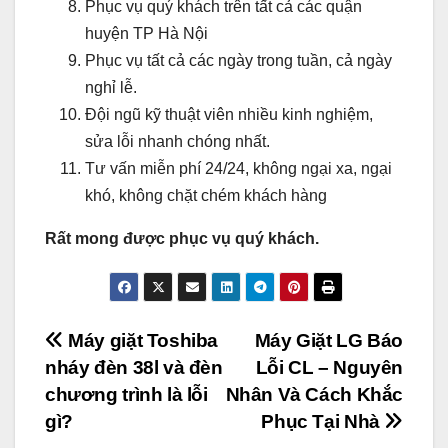
Phục vụ quý khách trên tất cả các quận
huyện TP Hà Nội
Phục vụ tất cả các ngày trong tuần, cả ngày
nghỉ lễ.
Đội ngũ kỹ thuật viên nhiều kinh nghiệm,
sửa lỗi nhanh chóng nhất.
Tư vấn miễn phí 24/24, không ngại xa, ngại
khó, không chặt chém khách hàng
Rất mong được phục vụ quý khách.
Điều
Máy giặt Toshiba
Máy Giặt LG Báo
nháy đèn 38l và đèn
Lỗi CL – Nguyên
hướng
chương trình là lỗi
Nhân Và Cách Khắc
bài
gì?
Phục Tại Nhà