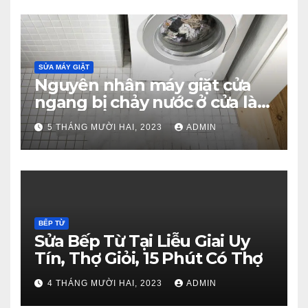
SỬA MÁY GIẶT
Nguyên nhân máy giặt cửa
ngang bị chảy nước ở cửa là
gì?
5 THÁNG MƯỜI HAI, 2023
ADMIN
BẾP TỪ
Sửa Bếp Từ Tại Liễu Giai Uy
Tín, Thợ Giỏi, 15 Phút Có Thợ
4 THÁNG MƯỜI HAI, 2023
ADMIN