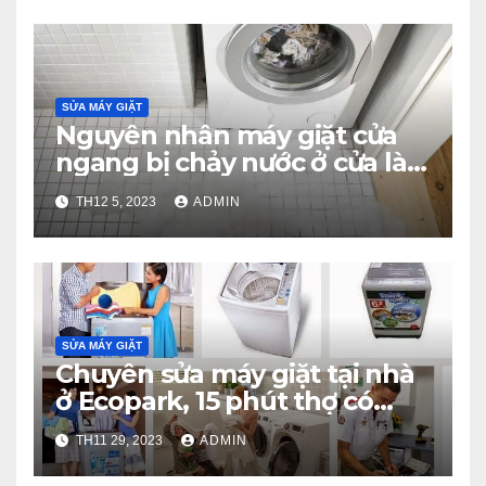
SỬA MÁY GIẶT
Nguyên nhân máy giặt cửa
ngang bị chảy nước ở cửa là
gì?
TH12 5, 2023
ADMIN
SỬA MÁY GIẶT
Chuyên sửa máy giặt tại nhà
ở Ecopark, 15 phút thợ có
mặt
TH11 29, 2023
ADMIN