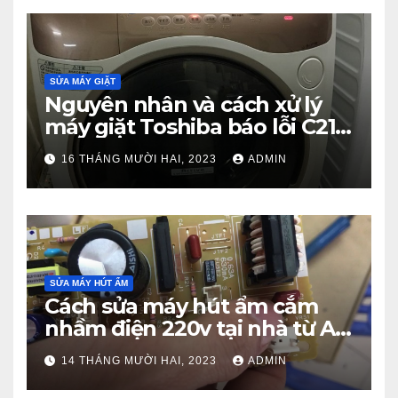
SỬA MÁY GIẶT
Nguyên nhân và cách xử lý
máy giặt Toshiba báo lỗi C21
từ A – Z
16 THÁNG MƯỜI HAI, 2023
ADMIN
SỬA MÁY HÚT ẨM
Cách sửa máy hút ẩm cắm
nhầm điện 220v tại nhà từ A –
Z
14 THÁNG MƯỜI HAI, 2023
ADMIN