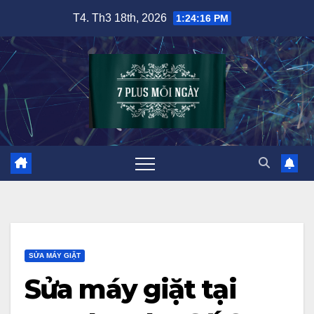
Skip
T4. Th3 18th, 2026
1:24:17 PM
to
content
SỬA MÁY GIẶT
Sửa máy giặt tại