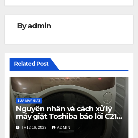
viết
By
admin
Related Post
SỬA MÁY GIẶT
Nguyên nhân và cách xử lý
máy giặt Toshiba báo lỗi C21
từ A – Z
TH12 16, 2023
ADMIN