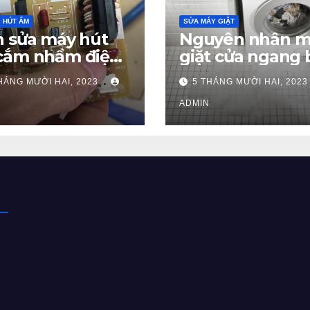
 HÚT ẨM
SỬA MÁY GIẶT
 sửa máy hút
Nguyên nhân m
cắm nhầm điện
giặt cửa ngang 
 tại nhà từ A – Z
chảy nước ở cửa
HÁNG MƯỜI HAI, 2023
5 THÁNG MƯỜI HAI, 202
gì?
ADMIN