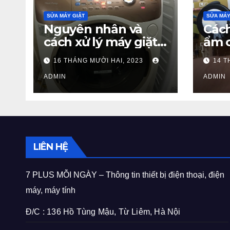
SỬA MÁY GIẶT
SỬA MÁY
Nguyên nhân và
Cách
cách xử lý máy giặt
ẩm 
Toshiba báo lỗi C21
220v
16 THÁNG MƯỜI HAI, 2023
14 T
từ A – Z
ADMIN
ADMIN
LIÊN HỆ
7 PLUS MỖI NGÀY – Thông tin thiết bị điện thoại, điện
máy, máy tính
Đ/C : 136 Hồ Tùng Mậu, Từ Liêm, Hà Nội