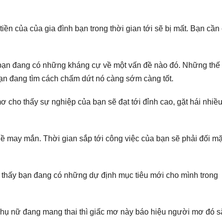
iền của của gia đình bạn trong thời gian tới sẽ bị mất. Bạn cần
 bạn đang có những kháng cự về một vấn đề nào đó. Những thế
bạn đang tìm cách chấm dứt nó càng sớm càng tốt.
mơ cho thấy sự nghiệp của bạn sẽ đạt tới đỉnh cao, gặt hái nhiề
ề may mắn. Thời gian sắp tới công việc của bạn sẽ phải đối mặ
 thấy bạn đang có những dự định mục tiêu mới cho mình trong
phụ nữ đang mang thai thì giấc mơ này báo hiệu người mơ đó s