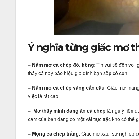
Ý nghĩa từng giấc mơ t
– Nằm mơ cá chép đỏ, hồng
: Tin vui sẽ đến vớ
thấy cá này báo hiệu gia đình bạn sắp có con.
– Nằm mơ cá chép vàng cắn câu
: Giấc mơ mang 
việc là rất cao.
– Mơ thấy mình đang ăn cá chép
là ngụ ý liên 
cảm của bạn đang có một vài trục trặc khó có thể 
– Mộng cá chép trắng
: Giấc mơ xấu, sự nghiệp c