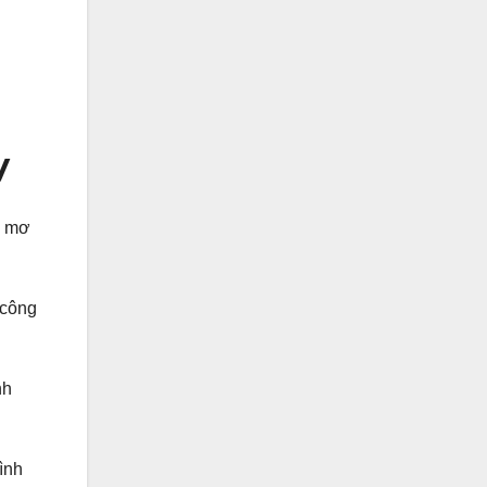
y
m mơ
 công
nh
ình