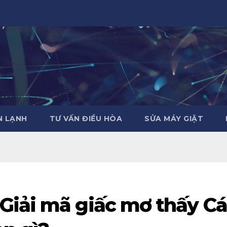
̣N LẠNH
TƯ VẤN ĐIỀU HÒA
SỬA MÁY GIẶT
Giải mã giấc mơ thấy Cá