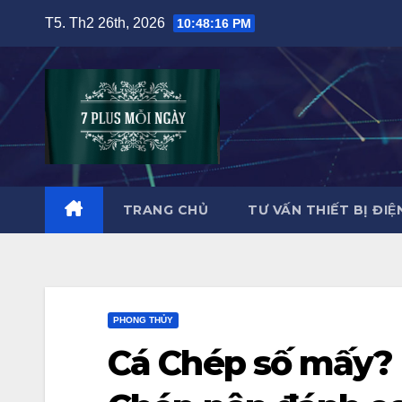
Skip
T5. Th2 26th, 2026
10:48:17 PM
to
content
TRANG CHỦ
TƯ VẤN THIẾT BỊ ĐIÊ
PHONG THỦY
Cá Chép số mấy? 