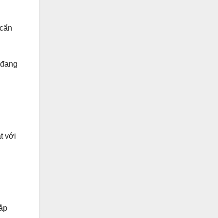
 cẩn
 đang
u
t với
ắp