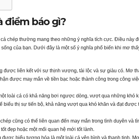
à điềm báo gì?
n cá chép thường mang theo những ý nghĩa tích cực. Điều này 
 sống của bạn. Dưới đây là một số ý nghĩa phổ biến khi mơ thấ
 được liên kết với sự thịnh vượng, tài lộc và sự giàu có. Mơ t
 nhận được may mắn về tiền bạc hoặc thành công trong công việ
 một loài cá có khả năng bơi ngược dòng, vượt qua những khó 
hể biểu thị sự tiến bộ, khả năng vượt qua khó khăn và đạt được
 chép cũng có thể liên quan đến may mắn trong tình duyên và tì
 tốt đẹp hoặc một mối quan hệ mới tốt lành.
 được biểu tượng hóa là một loài cá yên bình và thanh tịnh. Mơ