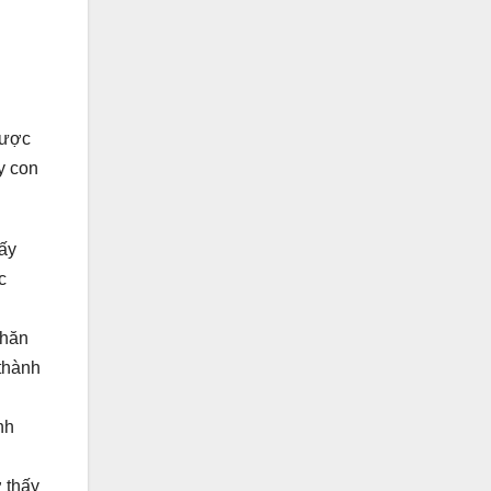
được
y con
hấy
c
khăn
 thành
nh
 thấy