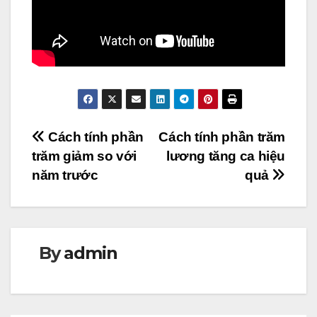
Điều
Cách tính phần
Cách tính phần trăm
trăm giảm so với
lương tăng ca hiệu
hướng
năm trước
quả
bài
viết
By
admin