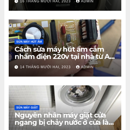
16 THÁNG MƯỜI HAI, 2023
ADMIN
SỬA MÁY HÚT ẨM
Cách sửa máy hút ẩm cắm
nhầm điện 220v tại nhà từ A –
Z
14 THÁNG MƯỜI HAI, 2023
ADMIN
SỬA MÁY GIẶT
Nguyên nhân máy giặt cửa
ngang bị chảy nước ở cửa là
gì?