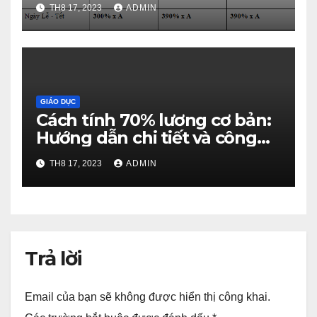
TH8 17, 2023
ADMIN
GIÁO DỤC
Cách tính 70% lương cơ bản:
Hướng dẫn chi tiết và công
thức đơn giản
TH8 17, 2023
ADMIN
Trả lời
Email của bạn sẽ không được hiển thị công khai.