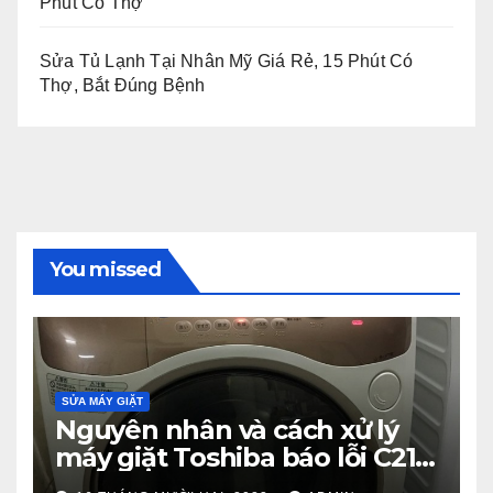
Phút Có Thợ
Sửa Tủ Lạnh Tại Nhân Mỹ Giá Rẻ, 15 Phút Có
Thợ, Bắt Đúng Bệnh
You missed
SỬA MÁY GIẶT
Nguyên nhân và cách xử lý
máy giặt Toshiba báo lỗi C21
từ A – Z