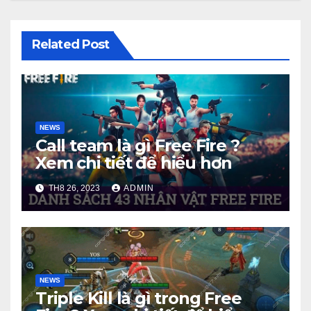
Related Post
NEWS
Call team là gì Free Fire ?
Xem chi tiết để hiểu hơn
TH8 26, 2023
ADMIN
NEWS
Triple Kill là gì trong Free