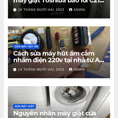
máy giặt Toshiba báo lỗi C21
từ A – Z
16 THÁNG MƯỜI HAI, 2023
ADMIN
SỬA MÁY HÚT ẨM
Cách sửa máy hút ẩm cắm
nhầm điện 220v tại nhà từ A –
Z
14 THÁNG MƯỜI HAI, 2023
ADMIN
SỬA MÁY GIẶT
Nguyên nhân máy giặt cửa