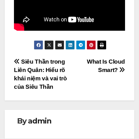
Điều
Siêu Thần trong
What Is Cloud
Liên Quân: Hiểu rõ
Smart?
hướng
khái niệm và vai trò
bài
của Siêu Thần
viết
By
admin