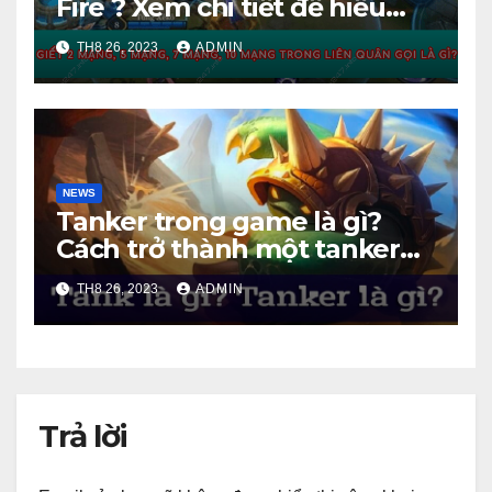
Fire ? Xem chi tiết để hiểu
hơn
TH8 26, 2023
ADMIN
NEWS
Tanker trong game là gì?
Cách trở thành một tanker
tốt
TH8 26, 2023
ADMIN
Trả lời