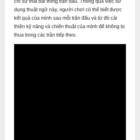
chỉ sự thất bại trong trận đấu. Thông qua việc sử
dụng thuật ngữ này, người chơi có thể biết được
kết quả của mình sau mỗi trận đấu và từ đó cải
thiện kỹ năng và chiến thuật của mình để không bị
thua trong các trận tiếp theo.