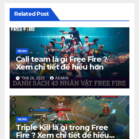
Related Post
NEWS
Call team là gì Free Fire ?
Xem chi tiết để hiểu hơn
TH8 26, 2023
ADMIN
NEWS
Triple Kill là gì trong Free
Fire ? Xem chi tiết để hiểu