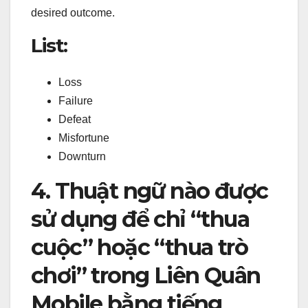
desired outcome.
List:
Loss
Failure
Defeat
Misfortune
Downturn
4. Thuật ngữ nào được
sử dụng để chỉ “thua
cuộc” hoặc “thua trò
chơi” trong Liên Quân
Mobile bằng tiếng