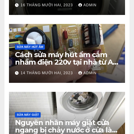
từ A – Z
16 THÁNG MƯỜI HAI, 2023
ADMIN
SỬA MÁY HÚT ẨM
Cách sửa máy hút ẩm cắm
nhầm điện 220v tại nhà từ A –
Z
14 THÁNG MƯỜI HAI, 2023
ADMIN
SỬA MÁY GIẶT
Nguyên nhân máy giặt cửa
ngang bị chảy nước ở cửa là