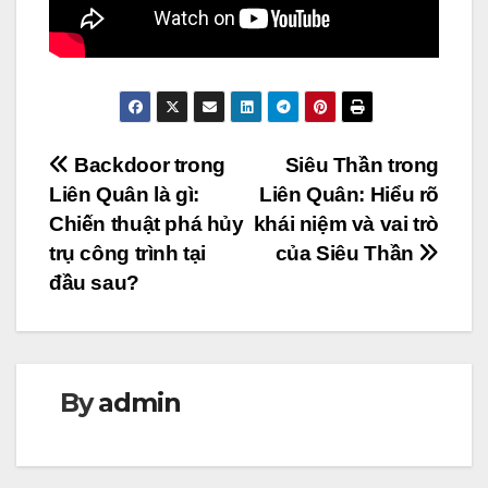
Điều
Backdoor trong
Siêu Thần trong
Liên Quân là gì:
Liên Quân: Hiểu rõ
hướng
Chiến thuật phá hủy
khái niệm và vai trò
bài
trụ công trình tại
của Siêu Thần
đầu sau?
viết
By
admin