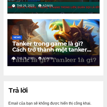
hơn
TH8 26, 2023
ADMIN
NEWS
Tanker trong game là gì?
Cách trở thành một tanker
tốt
TH8 26, 2023
ADMIN
Trả lời
Email của bạn sẽ không được hiển thị công khai.