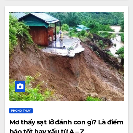
PHONG THỦY
Mơ thấy sạt lở đánh con gì? Là điềm
báo tốt hay xấu từ A – Z