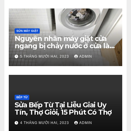
SỬA MÁY GIẶT
Nguyên nhân máy giặt cửa
ngang bị chảy nước ở cửa là
gì?
5 THÁNG MƯỜI HAI, 2023
ADMIN
BẾP TỪ
Sửa Bếp Từ Tại Liễu Giai Uy
Tín, Thợ Giỏi, 15 Phút Có Thợ
4 THÁNG MƯỜI HAI, 2023
ADMIN