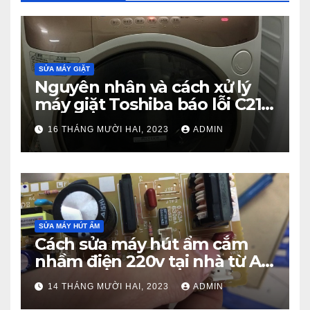
SỬA MÁY GIẶT
Nguyên nhân và cách xử lý
máy giặt Toshiba báo lỗi C21
từ A – Z
16 THÁNG MƯỜI HAI, 2023
ADMIN
SỬA MÁY HÚT ẨM
Cách sửa máy hút ẩm cắm
nhầm điện 220v tại nhà từ A –
Z
14 THÁNG MƯỜI HAI, 2023
ADMIN