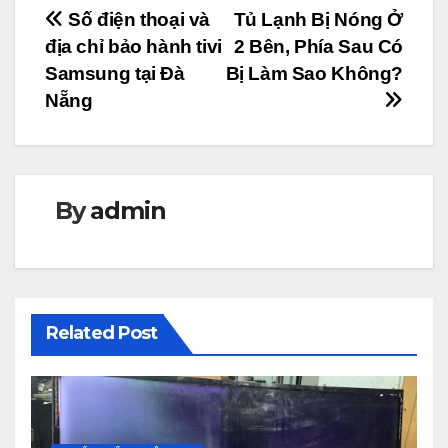
Điều
Số điện thoại và
Tủ Lạnh Bị Nóng Ở
địa chỉ bảo hành tivi
2 Bên, Phía Sau Có
hướng
Samsung tại Đà
Bị Làm Sao Không?
bài
Nẵng
viết
By
admin
Related Post