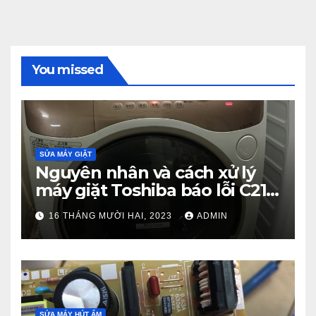
You missed
SỬA MÁY GIẶT
Nguyên nhân và cách xử lý
máy giặt Toshiba báo lỗi C21
từ A – Z
16 THÁNG MƯỜI HAI, 2023
ADMIN
SỬA MÁY HÚT ẨM