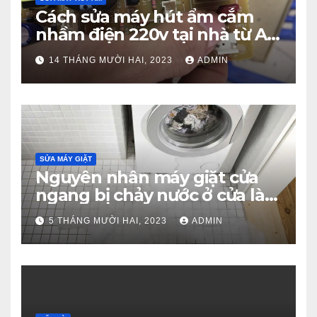
Cách sửa máy hút ẩm cắm
nhầm điện 220v tại nhà từ A –
Z
14 THÁNG MƯỜI HAI, 2023
ADMIN
SỬA MÁY GIẶT
Nguyên nhân máy giặt cửa
ngang bị chảy nước ở cửa là
gì?
5 THÁNG MƯỜI HAI, 2023
ADMIN