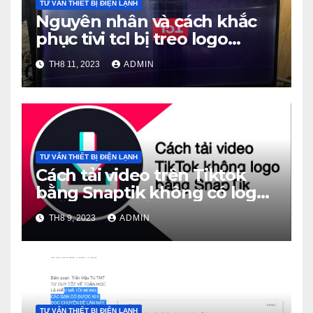
TƯ VẤN THIẾT BỊ ĐIỆN LẠNH
Nguyên nhân và cách khắc
phục tivi tcl bị treo logo
thành công 100%
TH8 11, 2023
ADMIN
TƯ VẤN THIẾT BỊ ĐIỆN LẠNH
Cách tải video trên Tiktok
bằng Snaptik không có logo
miễn phí và dễ dàng
TH8 9, 2023
ADMIN
TƯ VẤN THIẾT BỊ ĐIỆN LẠNH