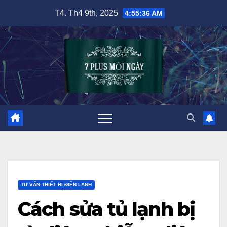
Skip
T4. Th4 9th, 2025
4:55:37 AM
to
content
TƯ VẤN THIẾT BỊ ĐIỆN LẠNH
Cách sửa tủ lạnh bị