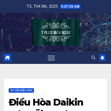
Skip
T3. Th4 8th, 2025
4:07:26 AM
to
content
TƯ VẤN ĐIỀU HÒA
Điều Hòa Daikin