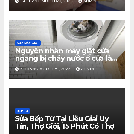
14 THÁNG MƯỜI HAI, 2023
ADMIN
SỬA MÁY GIẶT
Nguyên nhân máy giặt cửa
ngang bị chảy nước ở cửa là
gì?
5 THÁNG MƯỜI HAI, 2023
ADMIN
BẾP TỪ
Sửa Bếp Từ Tại Liễu Giai Uy
Tín, Thợ Giỏi, 15 Phút Có Thợ