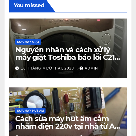
You missed
SỬA MÁY GIẶT
Nguyên nhân và cách xử lý
máy giặt Toshiba báo lỗi C21
từ A – Z
16 THÁNG MƯỜI HAI, 2023
ADMIN
SỬA MÁY HÚT ẨM
Cách sửa máy hút ẩm cắm
nhầm điện 220v tại nhà từ A –
Z