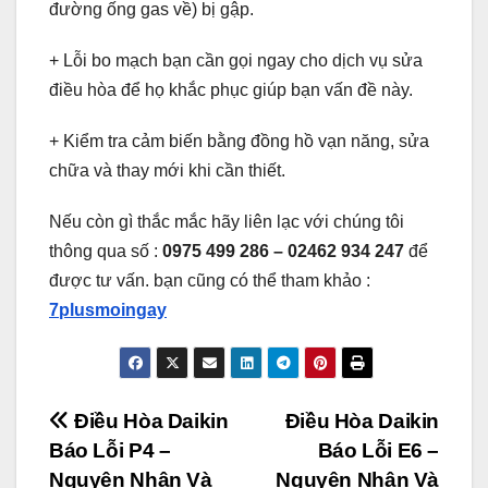
đường ống gas về) bị gập.
+ Lỗi bo mạch bạn cần gọi ngay cho dịch vụ sửa
điều hòa để họ khắc phục giúp bạn vấn đề này.
+ Kiểm tra cảm biến bằng đồng hồ vạn năng, sửa
chữa và thay mới khi cần thiết.
Nếu còn gì thắc mắc hãy liên lạc với chúng tôi
thông qua số :
0975 499 286 – 02462 934 247
để
được tư vấn. bạn cũng có thể tham khảo :
7plusmoingay
Điều
Điều Hòa Daikin
Điều Hòa Daikin
Báo Lỗi P4 –
Báo Lỗi E6 –
hướng
Nguyên Nhân Và
Nguyên Nhân Và