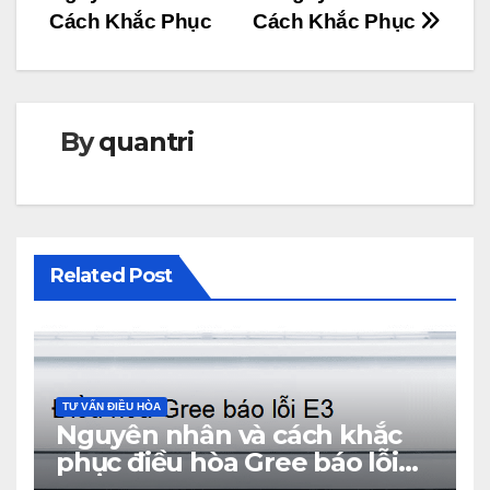
bài
Cách Khắc Phục
Cách Khắc Phục
viết
By
quantri
Related Post
TƯ VẤN ĐIỀU HÒA
Nguyên nhân và cách khắc
phục điều hòa Gree báo lỗi
E3 từ A – Z