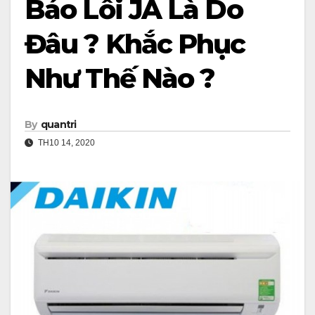
Báo Lỗi JA Là Do
Đâu ? Khắc Phục
Như Thế Nào ?
By
quantri
TH10 14, 2020