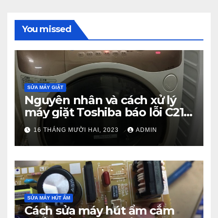
You missed
SỬA MÁY GIẶT
Nguyên nhân và cách xử lý
máy giặt Toshiba báo lỗi C21
từ A – Z
16 THÁNG MƯỜI HAI, 2023
ADMIN
SỬA MÁY HÚT ẨM
Cách sửa máy hút ẩm cắm