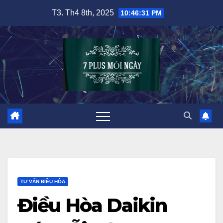
Skip
T3. Th4 8th, 2025
10:46:32 PM
to
content
TƯ VẤN ĐIỀU HÒA
Điều Hòa Daikin