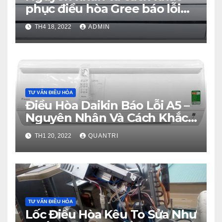
phục điều hòa Gree báo lỗi
E3 từ A – Z
TH4 18, 2022
ADMIN
TƯ VẤN ĐIỀU HÒA
Điều Hòa Daikin Báo Lỗi A5 –
Nguyên Nhân Và Cách Khắc
Phục
TH1 20, 2022
QUANTRI
TƯ VẤN ĐIỀU HÒA
Lốc Điều Hòa Kêu To Sửa Như