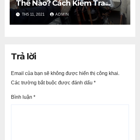
Thế Nào? Cách Kiểm Tra
Chính Xác.
TH5 11, 2021
ADMIN
Trả lời
Email của bạn sẽ không được hiển thị công khai.
Các trường bắt buộc được đánh dấu
*
Bình luận
*