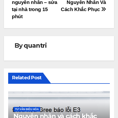
hướng
nguyên nhân – sửa
Nguyên Nhân Và
bài
tại nhà trong 15
Cách Khắc Phục
phút
viết
By
quantri
Related Post
TƯ VẤN ĐIỀU HÒA
Nguyên nhân và cách khắc