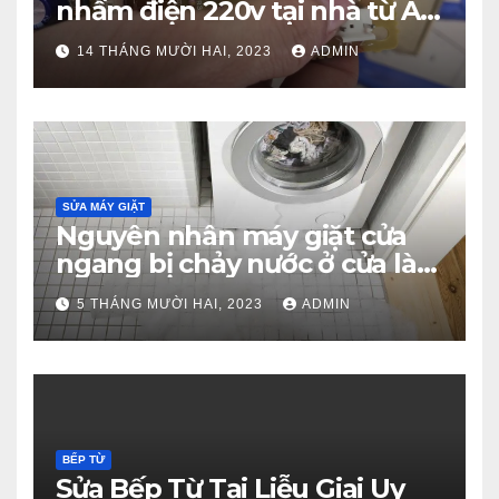
nhầm điện 220v tại nhà từ A –
Z
14 THÁNG MƯỜI HAI, 2023
ADMIN
SỬA MÁY GIẶT
Nguyên nhân máy giặt cửa
ngang bị chảy nước ở cửa là
gì?
5 THÁNG MƯỜI HAI, 2023
ADMIN
BẾP TỪ
Sửa Bếp Từ Tại Liễu Giai Uy