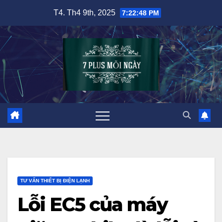
Skip
T4. Th4 9th, 2025
7:22:49 PM
to
content
TƯ VẤN THIẾT BỊ ĐIỆN LẠNH
Lỗi EC5 của máy