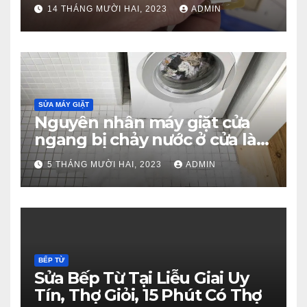
Z
14 THÁNG MƯỜI HAI, 2023
ADMIN
SỬA MÁY GIẶT
Nguyên nhân máy giặt cửa
ngang bị chảy nước ở cửa là
gì?
5 THÁNG MƯỜI HAI, 2023
ADMIN
BẾP TỪ
Sửa Bếp Từ Tại Liễu Giai Uy
Tín, Thợ Giỏi, 15 Phút Có Thợ