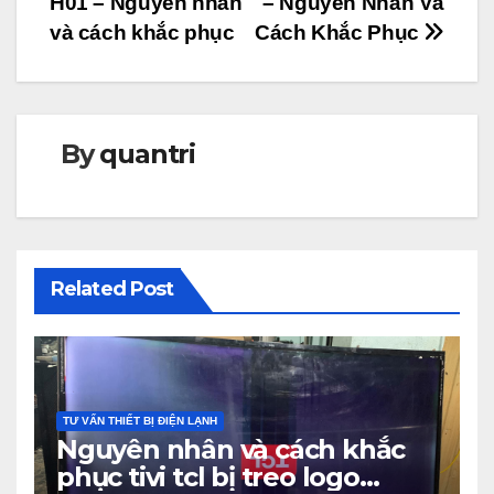
H01 – Nguyên nhân
– Nguyên Nhân Và
bài
và cách khắc phục
Cách Khắc Phục
viết
By
quantri
Related Post
TƯ VẤN THIẾT BỊ ĐIỆN LẠNH
Nguyên nhân và cách khắc
phục tivi tcl bị treo logo