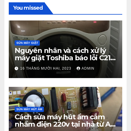
You missed
SỬA MÁY GIẶT
Nguyên nhân và cách xử lý
máy giặt Toshiba báo lỗi C21
từ A – Z
16 THÁNG MƯỜI HAI, 2023
ADMIN
SỬA MÁY HÚT ẨM
Cách sửa máy hút ẩm cắm
nhầm điện 220v tại nhà từ A –