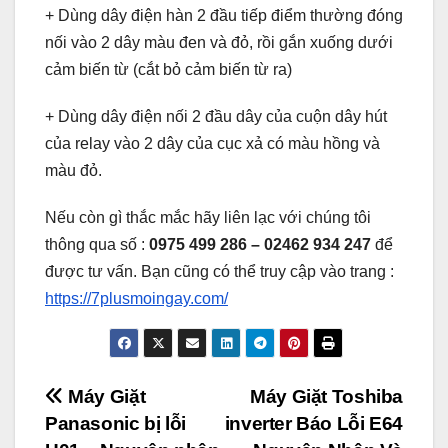
+ Dùng dây điện hàn 2 đầu tiếp điểm thường đóng
nối vào 2 dây màu đen và đỏ, rồi gắn xuống dưới
cảm biến từ (cắt bỏ cảm biến từ ra)
+ Dùng dây điện nối 2 đầu dây của cuộn dây hút
của relay vào 2 dây của cục xả có màu hồng và
màu đỏ.
Nếu còn gì thắc mắc hãy liên lạc với chúng tôi
thông qua số :
0975 499 286 – 02462 934 247
để
được tư vấn. Bạn cũng có thể truy cập vào trang :
https://7plusmoingay.com/
Điều
Máy Giặt
Máy Giặt Toshiba
Panasonic bị lỗi
inverter Báo Lỗi E64
hướng