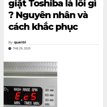
giặt Toshiba là lỗi gì
? Nguyên nhân và
cách khắc phục
By
quantri
TH8 29, 2020